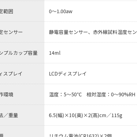
定範囲
0～1.00aw
定センサー
静電容量センサー、赤外線試料温度セン
ンプルカップ容量
14ml
ィスプレイ
LCDディスプレイ
作環境
温度：5～50℃ 相対湿度：0～90%R
法／重量
6.5(幅)×10(奥)×2(高)cm／115g
源
リチウム電池(CR1632)×2個