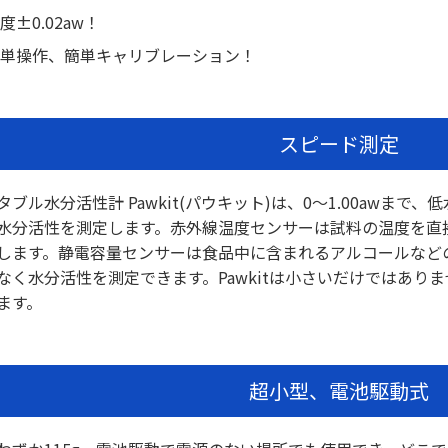
度±0.02aw！
簡単操作、簡単キャリブレーション！
スピード測定
タブル水分活性計 Pawkit(パウキット)は、0～1.00awま
水分活性を測定します。赤外線温度センサーは試料の温度を直
します。静電容量センサーは食品中に含まれるアルコールなど
なく水分活性を測定できます。Pawkitは小さいだけではあり
ます。
超小型、電池駆動式