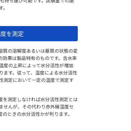
でも持ち運び可能です。試験室での品
す。
温度を測定
溶質の溶解度あるいは基質の状態の変
の効果は製品特有のものです。含水率
温度の上昇によって水分活性が増加
ります。従って、温度による水分活性
性測定において一定の温度で測定す
度を測定しなければ水分活性測定とは
いませんが、その代わり赤外線温度セ
度のときの水分活性かが判ります。