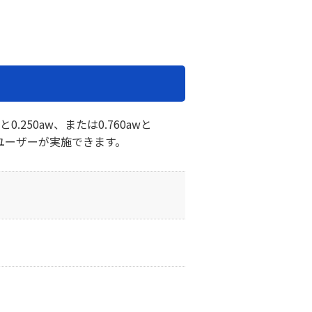
ン
wと0.250aw、または0.760awと
にユーザーが実施できます。