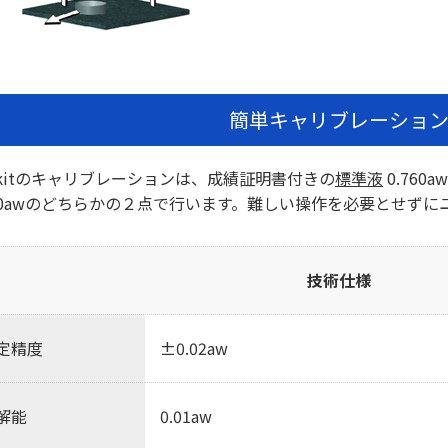
簡単キャリブレーショ
wkitのキャリブレーションは、成績証明書付きの
標準液
0.760a
920awのどちらかの２点で行います。難しい操作を必要とせず
技術仕様
定精度
±0.02aw
解能
0.01aw