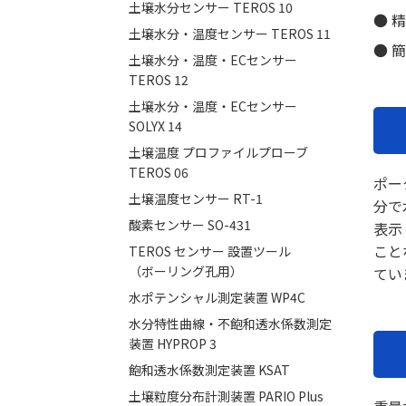
土壌水分センサー TEROS 10
● 精
土壌水分・温度センサー TEROS 11
● 
土壌水分・温度・ECセンサー
TEROS 12
土壌水分・温度・ECセンサー
SOLYX 14
土壌温度 プロファイルプローブ
TEROS 06
ポー
土壌温度センサー RT-1
分で
酸素センサー SO-431
表示
こと
TEROS センサー 設置ツール
（ボーリング孔用）
てい
水ポテンシャル測定装置 WP4C
水分特性曲線・不飽和透水係数測定
装置 HYPROP 3
飽和透水係数測定装置 KSAT
土壌粒度分布計測装置 PARIO Plus