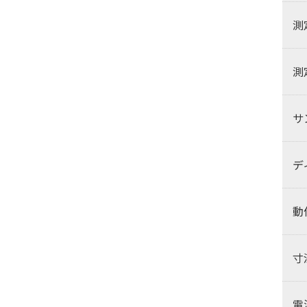
測
測
サ
デ
動
寸
電