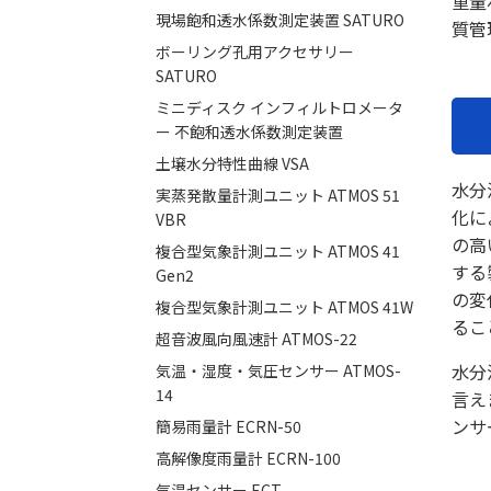
重量
現場飽和透水係数測定装置 SATURO
質管
ボーリング孔用アクセサリー
SATURO
ミニディスク インフィルトロメータ
ー 不飽和透水係数測定装置
土壌水分特性曲線 VSA
水分
実蒸発散量計測ユニット ATMOS 51
化に
VBR
の高
複合型気象計測ユニット ATMOS 41
する
Gen2
の変
複合型気象計測ユニット ATMOS 41W
るこ
超音波風向風速計 ATMOS-22
水分
気温・湿度・気圧センサー ATMOS-
14
言え
ンサ
簡易雨量計 ECRN-50
高解像度雨量計 ECRN-100
気温センサー ECT