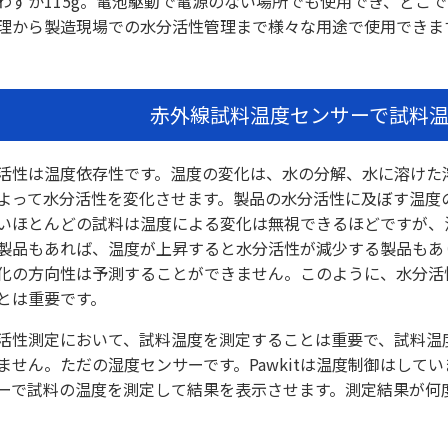
わずか115g。電池駆動で電源のない場所でも使用でき、どこ
理から製造現場での水分活性管理まで様々な用途で使用できま
赤外線試料温度センサーで試料
活性は温度依存性です。温度の変化は、水の分解、水に溶けた
よって水分活性を変化させます。製品の水分活性に及ぼす温度
いほとんどの試料は温度による変化は無視できるほどですが、
製品もあれば、温度が上昇すると水分活性が減少する製品もあ
化の方向性は予測することができません。このように、水分活
とは重要です。
活性測定において、試料温度を測定することは重要で、試料温
ません。ただの湿度センサーです。Pawkitは温度制御はして
ーで試料の温度を測定して結果を表示させます。測定結果が何