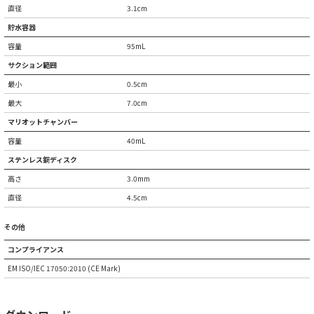
直径
3.1cm
貯水容器
容量
95mL
サクション範囲
最小
0.5cm
最大
7.0cm
マリオットチャンバー
容量
40mL
ステンレス鋼ディスク
高さ
3.0mm
直径
4.5cm
その他
コンプライアンス
EM ISO/IEC 17050:2010 (CE Mark)