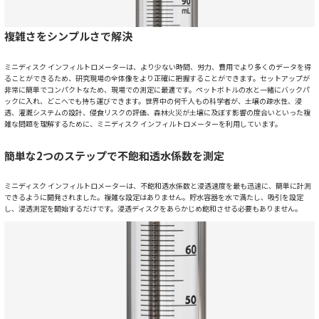
複雑さをシンプルさで解決
ミニディスク インフィルトロメーターは、より少ない時間、労力、費用でより多くのデータを得
ることができるため、研究現場の全体像をより正確に把握することができます。セットアップが
非常に簡単でコンパクトなため、現場での測定に最適です。ペットボトルの水と一緒にバックパ
ックに入れ、どこへでも持ち運びできます。世界中の何千人もの科学者が、土壌の疎水性、浸
透、灌漑システムの設計、侵食リスクの評価、森林火災が土壌に及ぼす影響の度合いといった複
雑な問題を理解するために、ミニディスク インフィルトロメーターを利用しています。
簡単な2つのステップで不飽和透水係数を測定
ミニディスク インフィルトロメーターは、不飽和透水係数と浸透速度を最も迅速に、簡単に計測
できるように開発されました。複雑な設定はありません。貯水容器を水で満たし、吸引を設定
し、浸透測定を開始するだけです。浸透ディスクをあらかじめ飽和させる必要もありません。