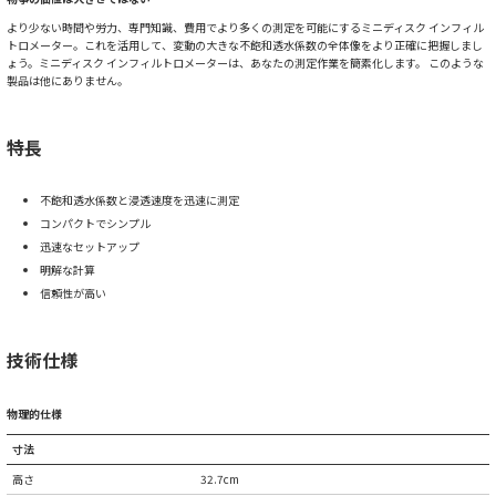
より少ない時間や労力、専門知識、費用でより多くの測定を可能にするミニディスク インフィル
トロメーター。これを活用して、変動の大きな不飽和透水係数の全体像をより正確に把握しまし
ょう。ミニディスク インフィルトロメーターは、あなたの測定作業を簡素化します。 このような
製品は他にありません。
特長
不飽和透水係数と浸透速度を迅速に測定
コンパクトでシンプル
迅速なセットアップ
明解な計算
信頼性が高い
技術仕様
物理的仕様
寸法
高さ
32.7cm