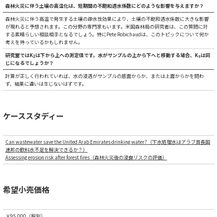
森林火災に伴う土壌の高温化は、短期間の不飽和透水係数にどのような影響を与えますか？
森林火災に伴う高温で発生する土壌の疎水性効果により、土壌の不飽和透水係数に大きな影響
が現れると予想されます。この分野の専門家もいます。米国森林局の研究者は、この質問に対
する素晴らしい相談相手となるでしょう。特にPete Robichaudは、このトピックについて何か
考えを持っているかもしれません。
研究室ではK
は下から上への測定値です。水がサンプルの上から下へと移動する場合、K
は同
2
s
じになるでしょうか？
計算が正しく行われていれば、水の浸透がサンプルの底面からか、または上面からかを問わ
ず、結果に違いは生じないはずです。
ケーススタディー
Can wastewater save the United Arab Emirates drinking water?（下水処理水はアラブ首長国
連邦の飲料水不足を解決できるか？）
Assessing erosion risk after forest fires（森林火災後の浸食リスクの評価）
希望小売価格
￥95,000（税別）