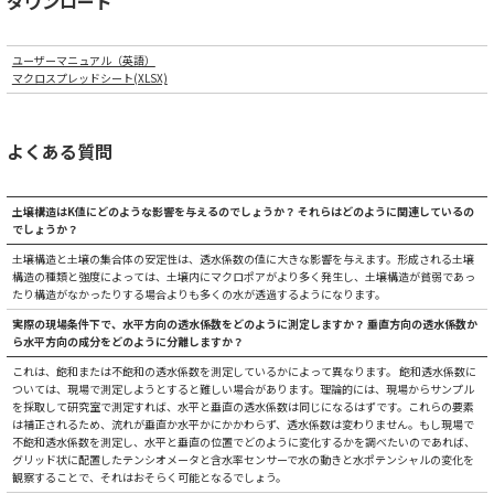
ダウンロード
ユーザーマニュアル（英語）
マクロスプレッドシート(XLSX)
よくある質問
土壌構造はK値にどのような影響を与えるのでしょうか？ それらはどのように関連しているの
でしょうか？
土壌構造と土壌の集合体の安定性は、透水係数の値に大きな影響を与えます。形成される土壌
構造の種類と強度によっては、土壌内にマクロポアがより多く発生し、土壌構造が貧弱であっ
たり構造がなかったりする場合よりも多くの水が透過するようになります。
実際の現場条件下で、水平方向の透水係数をどのように測定しますか？ 垂直方向の透水係数か
ら水平方向の成分をどのように分離しますか？
これは、飽和または不飽和の透水係数を測定しているかによって異なります。 飽和透水係数に
ついては、現場で測定しようとすると難しい場合があります。理論的には、現場からサンプル
を採取して研究室で測定すれば、水平と垂直の透水係数は同じになるはずです。これらの要素
は補正されるため、流れが垂直か水平かにかかわらず、透水係数は変わりません。もし現場で
不飽和透水係数を測定し、水平と垂直の位置でどのように変化するかを調べたいのであれば、
グリッド状に配置したテンシオメータと含水率センサーで水の動きと水ポテンシャルの変化を
観察することで、それはおそらく可能となるでしょう。