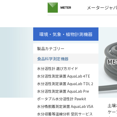
メータージャ
環境・気象・植物計測機器
製品カテゴリー
食品科学測定機器
ME
水分活性計 選び方ガイド
水分活性測定装置 AquaLab 4TE
水分活性測定装置 AquaLab TDL 2
水分活性測定装置 AquaLab Pre
ポータブル水分活性計 Pawkit
土壌
水分吸脱着測定装置 AquaLab VSA
ケー
水分収着等温線分析 受託サービス