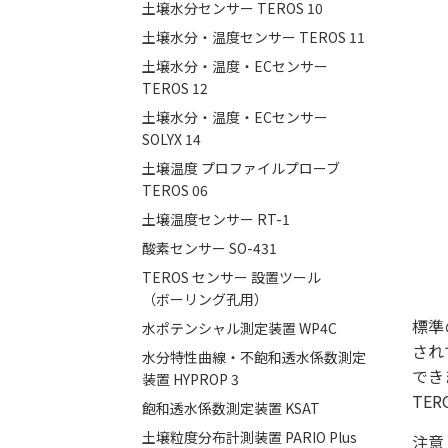
土壌水分センサー TEROS 10
土壌水分・温度センサー TEROS 11
土壌水分・温度・ECセンサー
TEROS 12
土壌水分・温度・ECセンサー
SOLYX 14
土壌温度 プロファイルプローブ
TEROS 06
土壌温度センサー RT-1
酸素センサー SO-431
TEROS センサー 設置ツール
（ボーリング孔用）
標準
水ポテンシャル測定装置 WP4C
され
水分特性曲線・不飽和透水係数測定
でき
装置 HYPROP 3
TE
飽和透水係数測定装置 KSAT
土壌粒度分布計測装置 PARIO Plus
注意