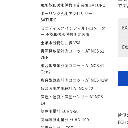
です
現場飽和透水係数測定装置 SATURO
ボーリング孔用アクセサリー
SATURO
E
ミニディスク インフィルトロメータ
ー 不飽和透水係数測定装置
土壌水分特性曲線 VSA
E
実蒸発散量計測ユニット ATMOS 51
VBR
複合型気象計測ユニット ATMOS 41
Gen2
複合型気象計測ユニット ATMOS 41W
超音波風向風速計 ATMOS-22
気温・湿度・気圧センサー ATMOS-
14
簡易雨量計 ECRN-50
片側
高解像度雨量計 ECRN-100
ECH
気温センサー ECT