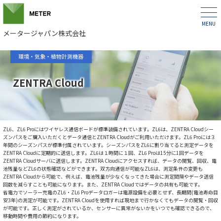
メータージャパン株式会社
環境・気象・植物計測機器
ZENTRA Cloud
ZL6、ZL6 Proにはワイヤレス通信ボードが標準装備されています。ZL6は、ZENTRA Cloudシー
ズンパスをご購入いただくとデータ通信とZENTRA Cloudがご利用いただけます。ZL6 Proには３
年間のシーズンパスが標準付属されています。シーズンパスをZL6に割り当てると測定データを
ZENTRA Cloudに定期的に送信します。ZL6は１時間に１回、ZL6 Proは15分に1回データを
ZENTRA Cloudサーバに送信します。ZENTRA Cloudにアクセスすれば、データの閲覧、回収、電
池残量などZL6の状態確認などができます。双方向通信が可能なZL6は、測定条件の変更も
ZENTRA Cloudから可能で、例えば、電池残量が少なくなってきた場合に測定間隔やデータ送信
回数を減らすことも可能になります。また、ZENTRA Cloudではデータの共有も可能です。
省電力でソーラー充電のZL6・ZL6 Proデータロガーは電源設備を必要とせず、長期間(電池寿命目
安3年)の測定が可能です。ZENTRA Cloudを使用すれば現地まで行かなくてもデータの閲覧・回収
が可能です。正しく測定がされているか、センサーに異常がないかをいつでも確認できるので、
移動時間や費用の節約になります。