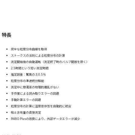
特長
完全な粒度分布曲線を取得
ストークスの法則による粒度分布の計算
測定開始後の自動運転（測定終了時のバルブ開放を除く）
2.5時間という短い測定時間
推定誤差：驚異の±0.5％
粒度分布の準連続分解能
測定中に懸濁液の物理的攪乱がない
手作業による読み取りエラーの回避
手動計算エラーの回避
粒度分布の計算に温度依存性を自動的に統合
粘土含有量の直接測定
PARIO Plusの改良により、外部データエラーが減少