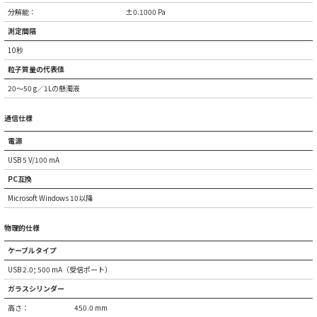
分解能：
±0.1000 Pa
測定間隔
10秒
粒子質量の代表値
20～50 g／1Lの懸濁液
通信仕様
電源
USB 5 V/100 mA
PC互換
Microsoft Windows 10以降
物理的仕様
ケーブルタイプ
USB 2.0; 500 mA（受信ポート）
ガラスシリンダー
高さ：
450.0 mm