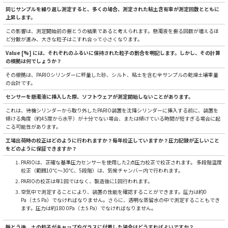
同じサンプルを繰り返し測定すると、多くの場合、測定された粘土含有率が測定回数とともに
上昇します。
この影響は、測定開始前の振とうの結果であると考えられます。懸濁液を振る回数が増えるほ
ど分散が進み、大きな粒子はこすれ合って小さくなります。
Value [%] には、それぞれのふるいに保持された粒子の割合を明記します。しかし、その計算
の根拠は何でしょうか？
その根拠は、PARIOシリンダーに秤量した砂、シルト、粘土を含む全サンプルの乾燥土壌重量
の合計です。
センサーを懸濁液に挿入した際、ソフトウェアが測定開始しないことがあります。
これは、待機シリンダーから取り外したPARIO装置を沈降シリンダーに挿入する前に、装置を
傾ける角度（約45度から水平）が十分でない場合、または傾けている時間が短すぎる場合に起
こる可能性があります。
工場出荷時の校正はどのように行われますか？毎年校正していますか？圧力記録が正しいこと
をどのように保証できますか？
PARIOは、正確な基準圧力センサーを使用した2点圧力校正で校正されます。 多段階温度
校正（範囲10℃～30℃、5段階）は、気候チャンバー内で行われます。
PARIOの校正は年1回ではなく、製造後に1回行われます。
空気中で測定することにより、装置の性能を確認することができます。圧力は約0
Pa（±5 Pa）でなければなりません。さらに、透明な蒸留水の中で測定することもでき
ます。圧力は約180 0Pa（±5 Pa）でなければなりません。
振とう後、土の粒子がキャップやグラスに付着した場合はどうすればよいですか？