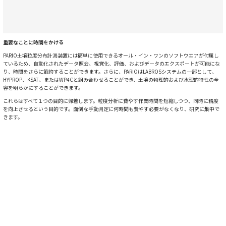
重要なことに時間をかける
PARIO土壌粒度分布計測装置には簡単に使用できるオール・イン・ワンのソフトウエアが付属し
ているため、自動化されたデータ照会、視覚化、評価、およびデータのエクスポートが可能にな
り、時間をさらに節約することができます。さらに、PARIOはLABROSシステムの一部として、
HYPROP、KSAT、またはWP4Cと組み合わせることができ、土壌の物理的および水理的特性の全
容を明らかにすることができます。
これらはすべて１つの目的に帰着します。粒度分析に費やす作業時間を短縮しつつ、同時に精度
を向上させるという目的です。面倒な手動測定に何時間も費やす必要がなくなり、研究に集中で
きます。