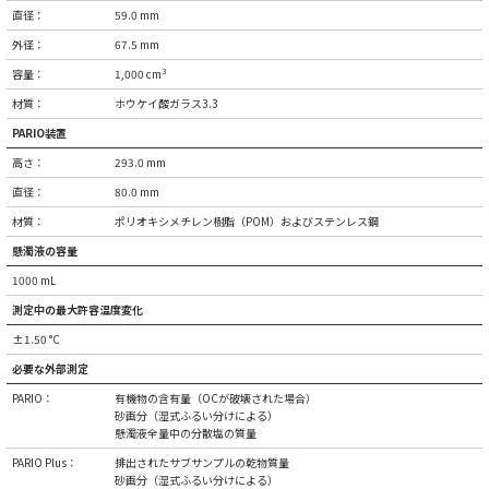
直径：
59.0 mm
外径：
67.5 mm
容量：
1,000 cm³
材質：
ホウケイ酸ガラス3.3
PARIO装置
高さ：
293.0 mm
直径：
80.0 mm
材質：
ポリオキシメチレン樹脂（POM）およびステンレス鋼
懸濁液の容量
1000 mL
測定中の最大許容温度変化
±1.50 °C
必要な外部測定
PARIO：
有機物の含有量（OCが破壊された場合）
砂画分（湿式ふるい分けによる）
懸濁液全量中の分散塩の質量
PARIO Plus：
排出されたサブサンプルの乾物質量
砂画分（湿式ふるい分けによる）