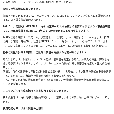
いる場合は、メータージャパン(株)にお問い合わせください。
PARIOの解説動画はありますか？
動画「
PARIO Plus 測定方法
」をご覧ください。画面右下の[CC]をクリックして日本語を選択す
ると、日本語字幕が表示されます。
PARIOは、定期的にMETER Groupに校正サービスを依頼する必要がありますか？取扱説明書
では、校正を検証するために、2年ごとに装置を送ることを推奨しています。
PARIOの動作確認は、空気中および蒸留水中での測定によって確認することができます。校正
の完全な確認と再校正は、装置をMETER Groupに送ることによってのみ行うことができま
す。正常に動作しているのであれば、2年ごとに校正サービスを依頼する必要はありません。
粒子の質量を計算する際に、分散剤の質量を考慮する必要がありますか？
場合によります。試験前のサンプルで乾燥土壌重量を測定する場合、分散剤の質量の評価を考
慮する必要はありません。さらに、ソフトウェアが自動的に異なる密度を考慮して圧力値を補
正します。
同様に、PARIO測定後にPARIO試料を湿式ふるい分けする場合、ふるい残渣の乾燥土重量を決定
する方式を取れば、分散剤の質量を考慮する必要はありません。
一方、PARIO測定後に乾燥土壌重量を求める場合は、分散剤の質量を全乾燥土壌質量から差し
引く必要があります。
同じサンプルを何度も振って測定したらどうなりますか？
粘土凝集体は、特に粒子の機械的摩耗によって溶解し、その結果、粘土分率がわずかに上昇し
ます。
使用可能なサンプルの質量の上限は？