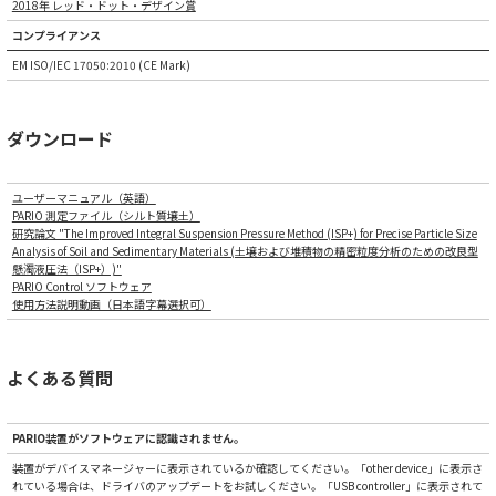
2018年 レッド・ドット・デザイン賞
コンプライアンス
EM ISO/IEC 17050:2010 (CE Mark)
ダウンロード
ユーザーマニュアル（英語）
PARIO 測定ファイル（シルト質壌土）
研究論文 "The Improved Integral Suspension Pressure Method (ISP+) for Precise Particle Size
Analysis of Soil and Sedimentary Materials (土壌および堆積物の精密粒度分析のための改良型
懸濁液圧法（ISP+）)"
PARIO Control ソフトウェア
使用方法説明動画（日本語字幕選択可）
よくある質問
PARIO装置がソフトウェアに認識されません。
装置がデバイスマネージャーに表示されているか確認してください。「other device」に表示さ
れている場合は、ドライバのアップデートをお試しください。「USB controller」に表示されて