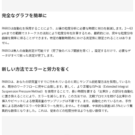
完全なグラフを簡単に
PARIOは自動化を採用することにより、土壌の粒度分析に必要な時間と労力を削減します。2～63
μmまでの範囲でストークスの法則により粒度分布を計算するため、最終的には、完全な粒度分布
曲線を簡単に得ることができます。特定の離散時間点における測定値に限定されることはありま
せん。
PARIOは無人の自動測定が可能です（完了後のバルブ開放を除く）。設定するだけで、必要なデ
ータがすべて揃った測定が完了します。
新しい方法でエラーと労力を省く
PARIOは、あなたの研究室ですでに行われているのと同じサンプル前処理方法を採用しているた
め、既存のワークフローに完全に合致します。新しく、より正確なISP+法（Extended Integral
Suspension Pressure Method）を使用することで、長い時間を要する 「比重計 」の部分を自動化
に置き換えることにより、エラーを減らします。この方法では、沈殿プロセスを妨げる比重計の
挿入やピペットによる懸濁液量のサンプリングは不要です。また、自動化されているため、手作
業による読み取りエラーや計算エラーも発生しません。その結果、全体的な誤差は0.5%という驚
異的な数値となりました。これは、従来のどの粒度分析法よりも低い数値です。