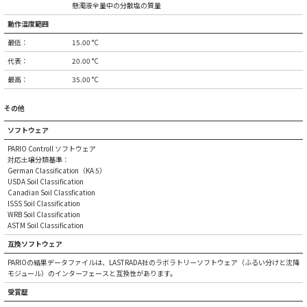
懸濁液全量中の分散塩の質量
動作温度範囲
最低：
15.00 °C
代表：
20.00 °C
最高：
35.00 °C
その他
ソフトウェア
PARIO Controll ソフトウェア
対応土壌分類基準：
German Classification（KA 5）
USDA Soil Classification
Canadian Soil Classfication
ISSS Soil Classification
WRB Soil Classification
ASTM Soil Classification
互換ソフトウェア
PARIOの結果データファイルは、LASTRADA社のラボラトリーソフトウェア（ふるい分けと沈降
モジュール）のインターフェースと互換性があります。
受賞歴