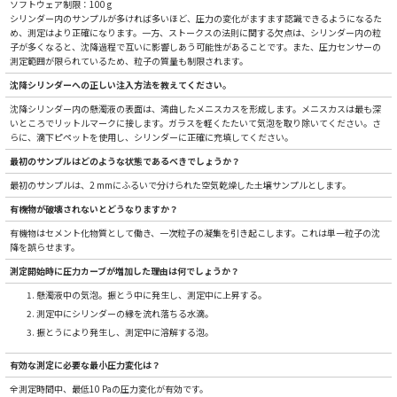
ソフトウェア制限：100 g
シリンダー内のサンプルが多ければ多いほど、圧力の変化がますます認識できるようになるた
め、測定はより正確になります。一方、ストークスの法則に関する欠点は、シリンダー内の粒
子が多くなると、沈降過程で互いに影響しあう可能性があることです。また、圧力センサーの
測定範囲が限られているため、粒子の質量も制限されます。
沈降シリンダーへの正しい注入方法を教えてください。
沈降シリンダー内の懸濁液の表面は、湾曲したメニスカスを形成します。メニスカスは最も深
いところでリットルマークに接します。ガラスを軽くたたいて気泡を取り除いてください。さ
らに、滴下ピペットを使用し、シリンダーに正確に充填してください。
最初のサンプルはどのような状態であるべきでしょうか？
最初のサンプルは、2 mmにふるいで分けられた空気乾燥した土壌サンプルとします。
有機物が破壊されないとどうなりますか？
有機物はセメント化物質として働き、一次粒子の凝集を引き起こします。これは単一粒子の沈
降を誤らせます。
測定開始時に圧力カーブが増加した理由は何でしょうか？
懸濁液中の気泡。振とう中に発生し、測定中に上昇する。
測定中にシリンダーの縁を流れ落ちる水滴。
振とうにより発生し、測定中に溶解する泡。
有効な測定に必要な最小圧力変化は？
全測定時間中、最低10 Paの圧力変化が有効です。