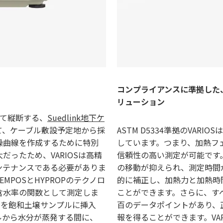
コンプライアンスに準拠した
リューション
たって縦断する、
Suedlink地下ケ
て、ケーブル敷設予定地から採
ASTM D5334準拠のVAR
燥曲線を作成するために特別
しています。つまり、加熱フ
ったため、VARIOSは高精
信頼性の高い測定が可能です
ンテナンスである必要がありま
の移動が抑えられ、測定時間
のTEMPOSとHYPROPのテクノロ
的に補正し、加熱力と加熱時
含水率の関数として測定しま
ことができます。さらに、す
ルを飽和土壌サンプルに挿入
百のデータポイントがあり、
ルから水分が蒸発する間に、
報を得ることができます。VA