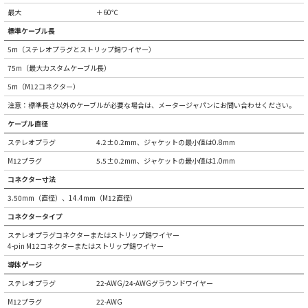
最大
＋60℃
標準ケーブル長
5m（ステレオプラグとストリップ錫ワイヤー）
75m（最大カスタムケーブル長）
5m（M12コネクター）
注意：標準長さ以外のケーブルが必要な場合は、メータージャパンにお問い合わせください。
ケーブル直径
ステレオプラグ
4.2±0.2mm、ジャケットの最小値は0.8mm
M12プラグ
5.5±0.2mm、ジャケットの最小値は1.0mm
コネクター寸法
3.50mm（直径）、14.4mm（M12直径）
コネクタータイプ
ステレオプラグコネクターまたはストリップ錫ワイヤー
4-pin M12コネクターまたはストリップ錫ワイヤー
導体ゲージ
ステレオプラグ
22-AWG/24-AWGグラウンドワイヤー
M12プラグ
22-AWG