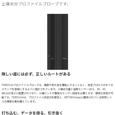
土壌水分プロファイルプローブです。
険しい道には必ず、正しいルートがある
TEROS 54プロファイルプローブは、精度や耐久性を犠牲にすることなく、測定プロセスの全ての
ステップを容易にするように設計されています。土壌水分量と温度センサーは15、30、45、
60cmの深さに配置されており、土壌ピットや面倒なセンサー回収を必要とせず、根域の測定が可
能です。TEROS 54は、プロファイル測定の利便性と、METER Groupに期待されている研究レベ
ルの精度を兼ね備えています。
打ち込む、データを得る、引き抜く