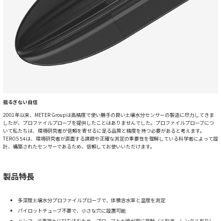
揺るぎない自信
2001年以来、METER Groupは高精度で使い勝手の良い土壌水分センサーの製造に尽力してきま
したが、プロファイルプローブを提供したことはありませんでした。プロファイルプローブにつ
いて私たちは、環境研究者が信頼を寄せるに足る品質と精度を持つ必要があると考えます。
TEROS 54は、環境研究者が直面する課題や正確な測定の重要性を理解している科学者によって設
計、構築されたセンサーであるため、信頼してお使いいただけます。
製品特長
多深度土壌水分プロファイルプローブで、体積含水率と温度を測定
パイロットチューブ不要で、小さな穴に設置可能
ハンマーで直接土に打ち込むため、プローブと土壌が密に接触（※別売、レンタル有り）