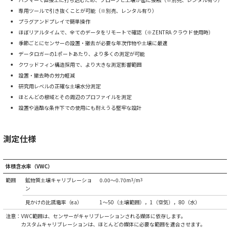
専用ツールで引き抜くことが可能（※別売、レンタル有り）
プラグアンドプレイで簡単操作
ほぼリアルタイムで、全てのデータをリモートで確認（※ZENTRA クラウド使用時）
季節ごとにセンサーの設置・撤去が必要な年次作物や土壌に最適
データロガーの1ポートあたり、より多くの測定が可能
クワッドフィン構造採用で、より大きな測定影響範囲
設置・撤去時の労力軽減
研究用レベルの正確な土壌水分測定
ほとんどの根域とその周辺のプロファイルを測定
設置や過酷な条件下での使用にも耐えうる堅牢な設計
測定仕様
体積含水率（VWC）
範囲
鉱物質土壌キャリブレーショ
0.00～0.70m
3
/m
3
ン
見かけの比誘電率（εa）
1～50（土壌範囲），1（空気），80（水）
注意：VWC範囲は、センサーがキャリブレーションされる媒体に依存します。
カスタムキャリブレーションは、ほとんどの媒体に必要な範囲を適合させます。