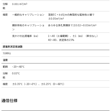
分解
0.001 m
3
/m
3
能
精度
一般的なキャリブレーション
溶液EC < 8 dS/mの典型的な鉱物性土壌で
±0.05m
3
/m
3
媒体特有のキャリブレーショ
あらゆる多孔質媒体で±0.02～0.03m
3
/m
3
ン
見かけの比誘電率（εa）
1～40（土壌範囲）、±1（εα）（単位なし）
40～80、測定値の15%
誘電率測定周波数
70MHz
温度
範囲
−20～60℃
分解
0.03℃
能
精度
±0.35℃（−20～0℃）、±0.25℃（0～60℃）
通信仕様