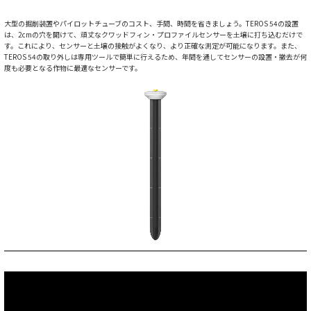
大型の掘削装置やパイロットチューブのコスト、手間、時間を省きましょう。TEROS 54の設置
は、2cmの穴を開けて、頑丈なクワッドフィン・プロファイルセンサーを土壌に打ち込むだけで
す。これにより、センサーと土壌の接触がよくなり、より正確な測定が可能になります。また、
TEROS 54の取り外しは専用ツールで簡単に行えるため、年間を通してセンサーの設置・撤去が何
度も必要となる作物に最適なセンサーです。